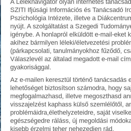
A Léleknavigátor olyan internetes tanácsad
SZITI Ifjúsági Információs és Tanácsadó 
Pszichológia Intézete, illetve a Diákcentru
nyújt. A szolgáltatást a Szegedi Tudomány
igénybe. A honlapról elküldött e-mail-eket
akihez bármilyen léleki/életvezetési problé
(párkapcsolati, tanulmányokhoz fűződő, cs
Válaszlevél az általad megadott e-mail cím
gyakorisággal.
Az e-mailen keresztül történő tanácsadás e
lehetőséget biztosítson számodra, hogy sa
megfogalmazhasd, illetve megoszthasd ann
visszajelzést kaphass külső szemlélőtől, am
problémáidra,élethelyzeteidre, saját viselke
egészségedre ráláss, új megoldási módok
kisebb érzelmi teher nehezedjen rád.