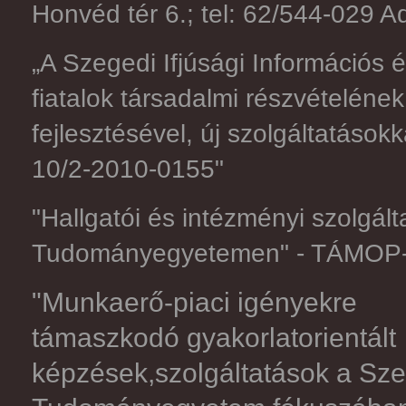
Honvéd tér 6.; tel: 62/544-029
„A Szegedi Ifjúsági Információs 
fiatalok társadalmi részvételéne
fejlesztésével, új szolgáltatáso
10/2-2010-0155"
"Hallgatói és intézményi szolgált
Tudományegyetemen" - TÁMOP-4
"Munkaerő-piaci igényekre
támaszkodó gyakorlatorientált
képzések,szolgáltatások a Sz