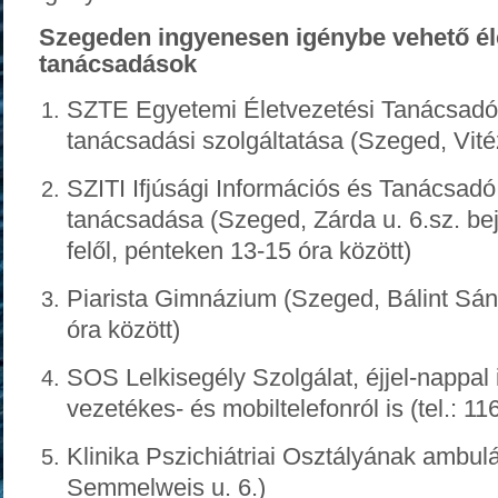
Szegeden ingyenesen igénybe vehető éle
tanácsadások
SZTE Egyetemi Életvezetési Tanácsadó 
tanácsadási szolgáltatása (
Szeged, Vité
SZITI Ifjúsági Információs és Tanácsadó 
tanácsadása
(Szeged, Zárda u. 6.sz. bej
felől,
pénteken 13-15 óra között)
Piarista Gimnázium (Szeged, Bálint Sán
óra között)
SOS Lelkisegély Szolgálat,
éjjel-nappal
vezetékes- és mobiltelefonról is
(tel.: 11
Klinika Pszichiátriai Osztályának ambul
Semmelweis u. 6.)