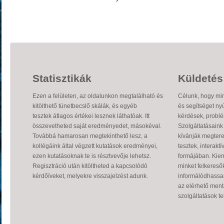
Statisztikák
Küldetés
Ezen a felületen, az oldalunkon megtalálható és
Célunk, hogy min
kitölthető tünetbecslő skálák, és egyéb
és segítséget nyú
tesztek átlagos értékei lesznek láthatóak. Itt
kérdések, probl
összevetheted saját eredményedet, másokéval.
Szolgáltatásaink 
Továbbá hamarosan megtekinthető lesz, a
kívánják megtere
kollégáink által végzett kutatások eredményei,
tesztek, interak
ezen kutatásoknak te is résztvevője lehetsz.
formájában. Kiem
Regisztráció után kitöltheted a kapcsolódó
minket felkeresők
kérdőíveket, melyekre visszajelzést adunk.
informálódhassa
az elérhető ment
szolgáltatások tel