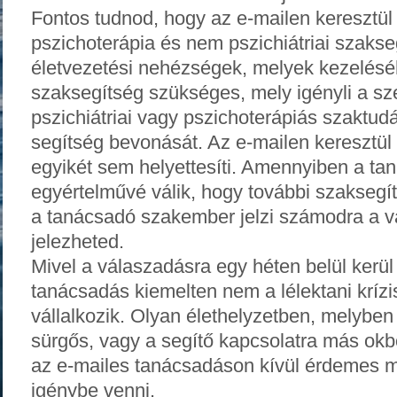
Fontos tudnod, hogy az e-mailen keresztü
pszichoterápia és nem pszichiátriai szaks
életvezetési nehézségek, melyek kezelés
szaksegítség szükséges, mely igényli a sz
pszichiátriai vagy pszichoterápiás szaktud
segítség bevonását. Az e-mailen keresztül
egyikét sem helyettesíti. Amennyiben a t
egyértelművé válik, hogy további szaksegít
a tanácsadó szakember jelzi számodra a vá
jelezheted.
Mivel a válaszadásra egy héten belül kerül 
tanácsadás kiemelten nem a lélektani kríz
vállalkozik. Olyan élethelyzetben, melyben
sürgős, vagy a segítő kapcsolatra más okb
az e-mailes tanácsadáson kívül érdemes m
igénybe venni.