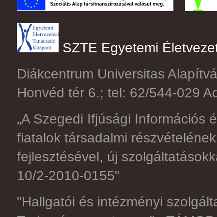
SZTE Egyetemi Életveze
Diákcentrum Universitas Alapítv
Honvéd tér 6.; tel: 62/544-029
„A Szegedi Ifjúsági Információs 
fiatalok társadalmi részvételéne
fejlesztésével, új szolgáltatáso
10/2-2010-0155"
"Hallgatói és intézményi szolgált