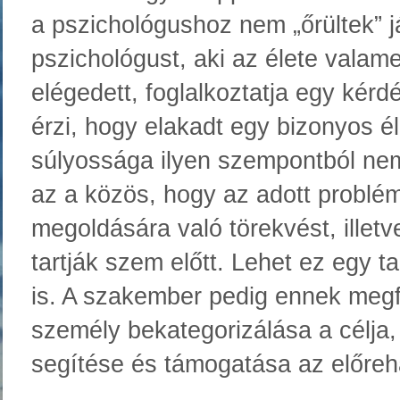
a pszichológushoz nem „őrültek” j
pszichológust, aki az élete valame
elégedett, foglalkoztatja egy kér
érzi, hogy elakadt egy bizonyos 
súlyossága ilyen szempontból ne
az a közös, hogy az adott problém
megoldására való törekvést, illetv
tartják szem előtt. Lehet ez egy 
is. A szakember pedig ennek megf
személy bekategorizálása a célj
segítése és támogatása az előreh