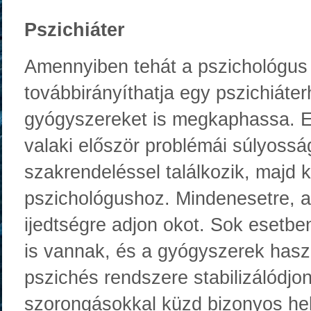
Pszichiáter
Amennyiben tehát a pszichológus 
továbbirányíthatja egy pszichiáter
gyógyszereket is megkaphassa. Enn
valaki először problémái súlyossá
szakrendeléssel találkozik, majd k
pszichológushoz. Mindenesetre, a
ijedtségre adjon okot. Sok esetben 
is vannak, és a gyógyszerek hasz
pszichés rendszere stabilizálódjon
szorongásokkal küzd bizonyos he