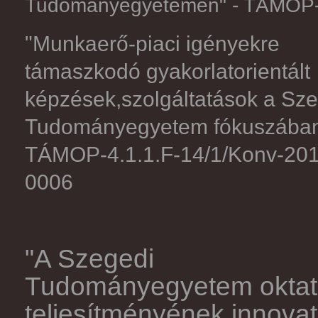
Tudományegyetemen" - TÁMOP-4
"Munkaerő-piaci igényekre
támaszkodó gyakorlatorientált
képzések,szolgáltatások a Sz
Tudományegyetem fókuszában.
TÁMOP-4.1.1.F-14/1/Konv-201
0006
"A Szegedi
Tudományegyetem oktatás
teljesítményének innovat