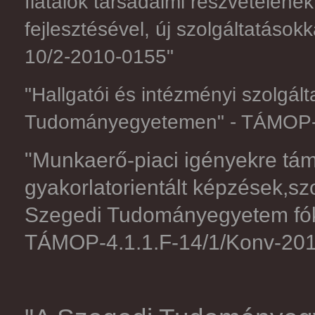
fiatalok társadalmi részvételéne
fejlesztésével, új szolgáltatáso
10/2-2010-0155"
"Hallgatói és intézményi szolgált
Tudományegyetemen" - TÁMOP-4
"Munkaerő-piaci igényekre tá
gyakorlatorientált képzések,sz
Szegedi Tudományegyetem fók
TÁMOP-4.1.1.F-14/1/Konv-20