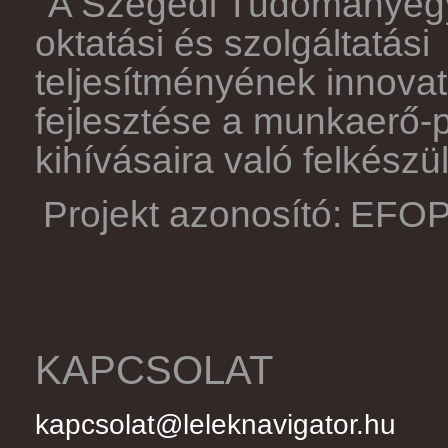
"A Szegedi Tudománye
oktatási és szolgáltatási
teljesítményének innovat
fejlesztése a munkaerő-
kihívásaira való felkész
Projekt azonosító:
EFOP-
KAPCSOLAT
kapcsolat@leleknavigator.hu