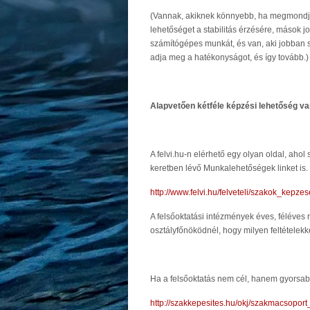
(Vannak, akiknek könnyebb, ha megmondják 
lehetőséget a stabilitás érzésére, mások 
számítógépes munkát, és van, aki jobban s
adja meg a hatékonyságot, és így tovább.)
Alapvetően kétféle képzési lehetőség va
A felvi.hu-n elérhető egy olyan oldal, ah
keretben lévő Munkalehetőségek linket is.
http://www.felvi.hu/felveteli/szakok_kepze
A felsőoktatási intézmények éves, féléves r
osztályfőnöködnél, hogy milyen feltételekk
Ha a felsőoktatás nem cél, hanem gyorsabb
http://szakkepesites.hu/okj/szakmacsoport