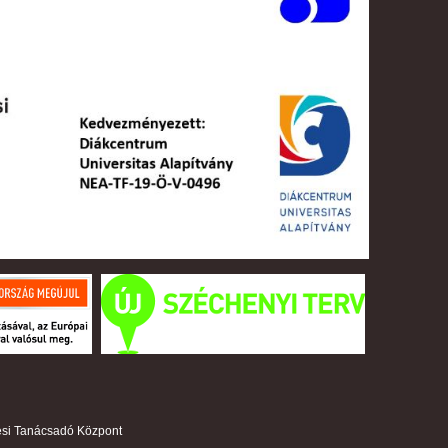
ési Tanácsadó Központ