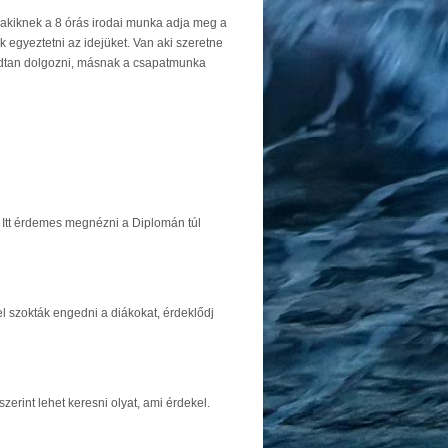
 akiknek a 8 órás irodai munka adja meg a
 egyeztetni az idejüket. Van aki szeretne
godtan dolgozni, másnak a csapatmunka
. Itt érdemes megnézni a Diplomán túl
 el szokták engedni a diákokat, érdeklődj
rint lehet keresni olyat, ami érdekel.