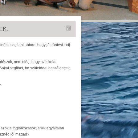
EK.
tnénk segíteni abban, hogy jó döntést tudj
dőszak, nem elég, hogy az iskolai
Sokat segíthet, ha szüleiddel beszélgettek
:
 azok a foglalkozások, amik egyáltalán
reznéd jól magad?