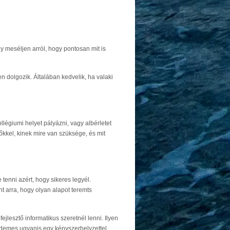
meséljen arról, hogy pontosan mit is
 dolgozik. Általában kedvelik, ha valaki
llégiumi helyet pályázni, vagy albérletet
őkkel, kinek mire van szüksége, és mit
tenni azért, hogy sikeres legyél.
t arra, hogy olyan alapot teremts
ejlesztő informatikus szeretnél lenni. Ilyen
érdemes ugyanis egy kényszerhelyzettel