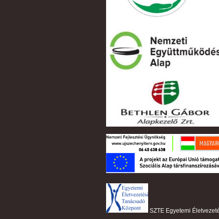
SZTE Egyetemi Életvezet