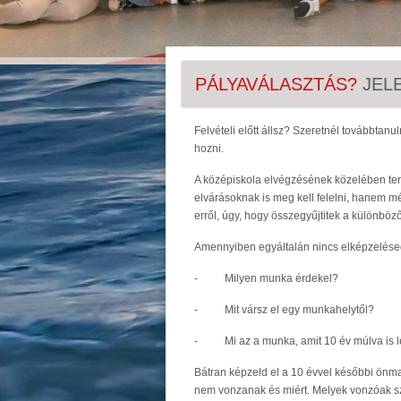
PÁLYAVÁLASZTÁS?
JELE
Felvételi előtt állsz? Szeretnél továbbta
hozni.
A középiskola elvégzésének közelében term
elvárásoknak is meg kell felelni, hanem mé
erről, úgy, hogy összegyűjtitek a különböz
Amennyiben egyáltalán nincs elképzelése
- Milyen munka érdekel?
- Mit vársz el egy munkahelytől?
- Mi az a munka, amit 10 év múlva is l
Bátran képzeld el a 10 évvel későbbi önma
nem vonzanak és miért. Melyek vonzóak s