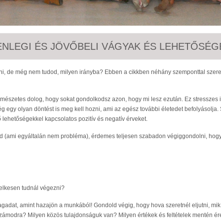
NLEGI ÉS JÖVŐBELI VÁGYAK ÉS LEHETŐSÉG
nulni, de még nem tudod, milyen irányba? Ebben a cikkben néhány szemponttal szere
észetes dolog, hogy sokat gondolkodsz azon, hogy mi lesz ezután. Ez stresszes i
g egy olyan döntést is meg kell hozni, ami az egész további életedet befolyásolja. 
ő lehetőségekkel kapcsolatos pozitív és negatív érveket.
d (ami egyáltalán nem probléma), érdemes teljesen szabadon végiggondolni, hogy
elkesen tudnál végezni?
gadat, amint hazajön a munkából! Gondold végig, hogy hova szeretnél eljutni, mik
zámodra? Milyen közös tulajdonságuk van? Milyen értékek és feltételek mentén é