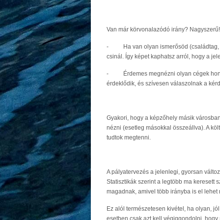
Van már körvonalazódó irány? Nagyszerű
- Ha van olyan ismerősöd (családtag, sz
csinál. Így képet kaphatsz arról, hogy a j
- Érdemes megnézni olyan cégek honlapját,
érdeklődik, és szívesen válaszolnak a kér
Gyakori, hogy a képzőhely másik városban v
nézni (esetleg másokkal összeállva). A köl
tudtok megtenni.
A pályatervezés a jelenlegi, gyorsan válto
Statisztikák szerint a legtöbb ma keresett
magadnak, amivel több irányba is el lehet 
Ez alól természetesen kivétel, ha olyan, jó
esetben csak azt kell végiggondolni, hogy