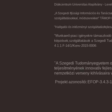
Diákcentrum Universitas Alapítvány - Lev
„A Szegedi Ifjúsági Információs és Tanácsad
szolgáltatásokkal, módszerekkel” TÁMOP-
"Hallgatói és intézményi szolgáltatásfe
"Munkaerő-piaci igényekre támaszkodó g
képzések,szolgáltatások a Szegedi T
4.1.1.F-14/1/Konv-2015-0006
"A Szegedi Tudományegyetem okt
teljesítményének innovatív fejle
nemzetközi verseny kihívásaira 
Projekt azonosító:
EFOP-3.4.3-