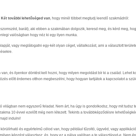
!
Két további lehetőséged van
, hogy minél többet megtudj leendő szakmádról:
omszéd, barát), aki ebben a szakmában dolgozik, keresd meg, és kérd meg, hogy 
elenlegi valóságban hogy néz ki egy ilyen munka.
 vagy meglátogatni egy-két olyan céget, vállalkozást, ami a választott területen
désekre.
an, és ilyenkor döntést kell hozni, hogy milyen megoldást bír ki a család. Lehet ko
tözés előtt érdemes otthon megbeszélni, hogy hogyan tartjátok a kapcsolatot a szül
zó világban nem egyszerű feladat. Nem árt, ha úgy is gondolkodsz, hogy mit tudsz te 
 szakma 10 évvel ezelőtt még nem létezett. Tekints a továbbképződésre lehetőségkén
majd indulni!
l körülírható és egyértelmű célod van, hogy például tűzoltó, ügyvéd, vagy applikációf
 milyen képzést választasz, és, hogy ez a pálya valóban a te választásod-e. Nem 