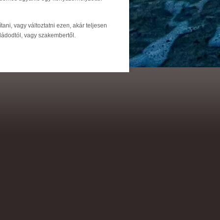
ani, vagy változtatni ezen, akár teljesen
aládodtól, vagy szakembertől.