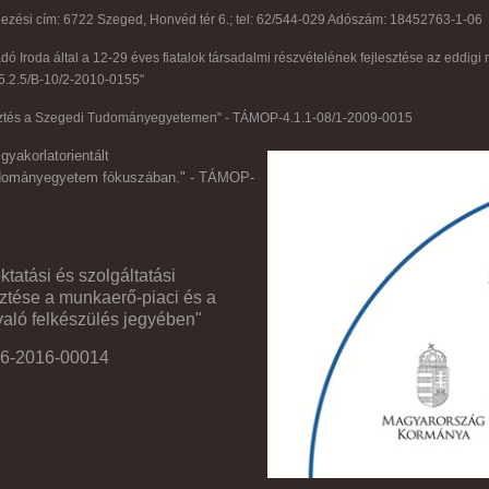
elezési cím: 6722 Szeged, Honvéd tér 6.; tel: 62/544-029 Adószám: 18452763-1-06
ó Iroda által a 12-29 éves fiatalok társadalmi részvételének fejlesztése az eddigi 
5.2.5/B-10/2-2010-0155"
jlesztés a Szegedi Tudományegyetemen" - TÁMOP-4.1.1-08/1-2009-0015
yakorlatorientált
udományegyetem fókuszában." - TÁMOP-
atási és szolgáltatási
sztése a munkaerő-piaci és a
való felkészülés jegyében"
16-2016-00014