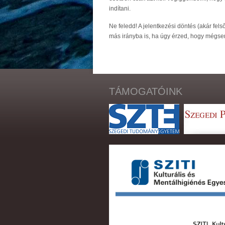
indítani.
Ne feledd! A jelentkezési döntés (akár fel
más irányba is, ha úgy érzed, hogy mégsem 
TÁMOGATÓINK