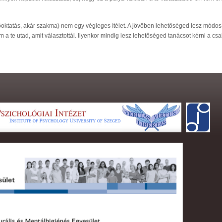
sőoktatás, akár szakma) nem egy végleges ítélet. A jövőben lehetőséged lesz módosít
a te utad, amit választottál. Ilyenkor mindig lesz lehetőséged tanácsot kérni a cs