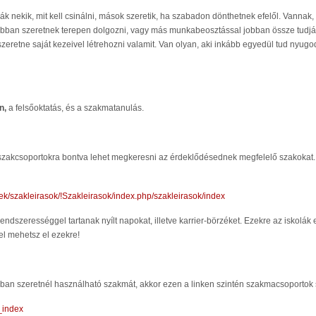
nekik, mit kell csinálni, mások szeretik, ha szabadon dönthetnek efelől. Vannak,
jobban szeretnek terepen dolgozni, vagy más munkabeosztással jobban össze tudják
zeretne saját kezeivel létrehozni valamit. Van olyan, aki inkább egyedül tud nyu
n,
a felsőoktatás, és a szakmatanulás.
ol szakcsoportokra bontva lehet megkeresni az érdeklődésednek megfelelő szakokat
sek/szakleirasok/!Szakleirasok/index.php/szakleirasok/index
endszerességgel tartanak nyílt napokat, illetve karrier-börzéket. Ezekre az iskolák
el mehetsz el ezekre!
an szeretnél használható szakmát, akkor ezen a linken szintén szakmacsoportok sze
_index