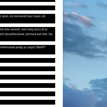
 álom, és honnantól lesz olyan cél,
nk érte semmit, mert még nincs itt az
élról beszélhessünk, tennünk kell érte. De
 a kritériumok pedig az angol SMART