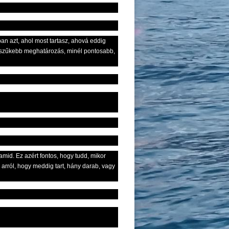
ban azt, ahol most tartasz, ahová eddig
él szűkebb meghatározás, minél pontosabb,
mid. Ez azért fontos, hogy tudd, mikor
r arról, hogy meddig tart, hány darab, vagy