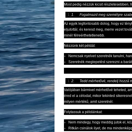
Most pedig nézzük kicsit részletesebben,
1.
Fogalmazd meg személyre szabott
Az egyik legfontosabb dolog, hogy ez tényl
eljutottál, és keresd meg, merre vezet to
minél félreérthetetlenebb.
Nézzünk két példát:
Nemcsak nyelvet szeretnék tanulni, ha
Szeretnék meglepetést szerezni a bará
2.
Tedd mérhetővé, rendelj hozzá 
Valójában bármivel mérhetővé teheted, ami
éred el a célodat, mikor tekinted sikeresne
milyen mértékű, amit szeretnél.
Folytassuk a példáinkat:
Nem mindegy, hogy meddig jutok el, köz
Ritkán csinálok ilyet, de ma mindenké