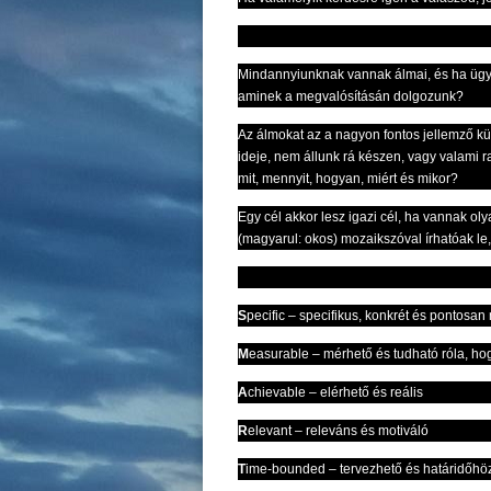
Mindannyiunknak vannak álmai, és ha ügyes
aminek a megvalósításán dolgozunk?
Az álmokat az a nagyon fontos jellemző kü
ideje, nem állunk rá készen, vagy valami ra
mit, mennyit, hogyan, miért és mikor?
Egy cél akkor lesz igazi cél, ha vannak o
(magyarul: okos) mozaikszóval írhatóak le, 
S
pecific – specifikus, konkrét és pontosa
M
easurable – mérhető és tudható róla, hog
A
chievable – elérhető és reális
R
elevant – releváns és motiváló
T
ime-bounded – tervezhető és határidőhöz 