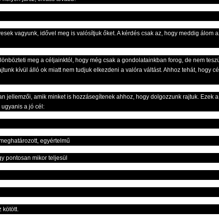
ek vagyunk, idővel meg is valósítjuk őket. A kérdés csak az, hogy meddig álom az
lönbözteti meg a céljainktól, hogy még csak a gondolatainkban forog, de nem teszü
jtunk kívül álló ok miatt nem tudjuk elkezdeni a valóra váltást. Ahhoz tehát, hogy c
lyan jellemzői, amik minket is hozzásegítenek ahhoz, hogy dolgozzunk rajtuk. Ezek
ugyanis a jó cél:
n meghatározott, egyértelmű
y pontosan mikor teljesül
kötött.