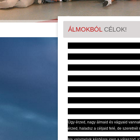
ÁLMOKBÓL
CÉLOK!
Úgy érzed, nagy álmaid és vágyaid vanna
érzed, haladsz a céljaid felé, de szeretn
Ha valamelyik kérdésre igen a válaszod, jó