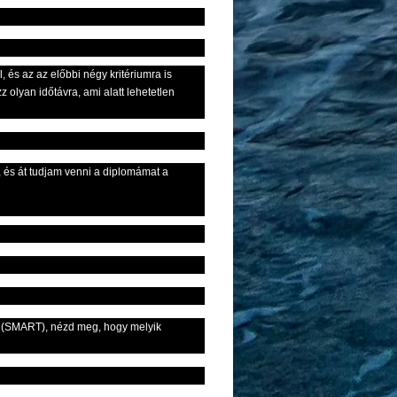
 és az az előbbi négy kritériumra is
 olyan időtávra, ami alatt lehetetlen
, és át tudjam venni a diplomámat a
san (SMART), nézd meg, hogy melyik