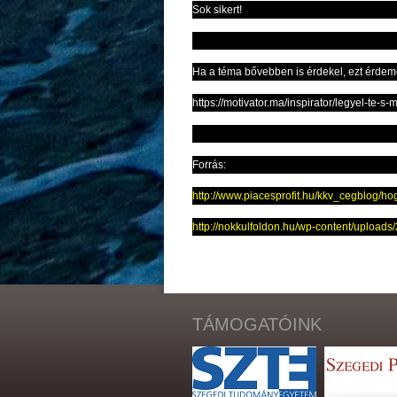
Sok sikert!
Ha a téma bővebben is érdekel, ezt érdem
https://motivator.ma/inspirator/legyel-te-s
Forrás:
http://www.piacesprofit.hu/kkv_cegblog/ho
http://nokkulfoldon.hu/wp-content/uploads
TÁMOGATÓINK