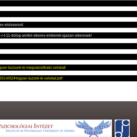
es elolvasnod:
-m-r-t-11-dolog-amitol-sikeres-emberek-igazan-sikeresek/
gyan-tuzzunk-ki-megvalosithato-celokat/
/2014/02/Hogyan-tuzzek-ki-celokat.pdf