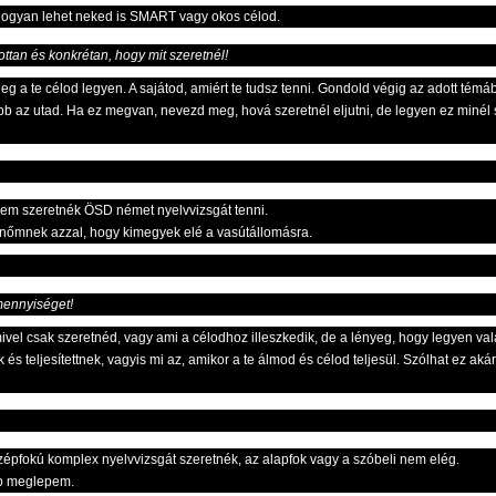
 hogyan lehet neked is SMART vagy okos célod.
an és konkrétan, hogy mit szeretnél!
eg a te célod legyen. A sajátod, amiért te tudsz tenni. Gondold végig az adott témá
vább az utad. Ha ez megvan, nevezd meg, hová szeretnél eljutni, de legyen ez min
nem szeretnék ÖSD német nyelvvizsgát tenni.
tnőmnek azzal, hogy kimegyek elé a vasútállomásra.
mennyiséget!
vel csak szeretnéd, vagy ami a célodhoz illeszkedik, de a lényeg, hogy legyen vala
k és teljesítettnek, vagyis mi az, amikor a te álmod és célod teljesül. Szólhat ez aká
épfokú komplex nyelvvizsgát szeretnék, az alapfok vagy a szóbeli nem elég.
pp meglepem.