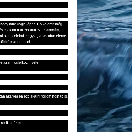
, hogy mire vagy képes. Ha valamit még
s csak miután elhárult ez az akadály,
ból okos célokat, hogy egymás után elérve
, többé már nem cél.
ét órám foglalkozni vele.
azán akarom én ezt, akarni fogom holnap is,
 amit kinéztem.