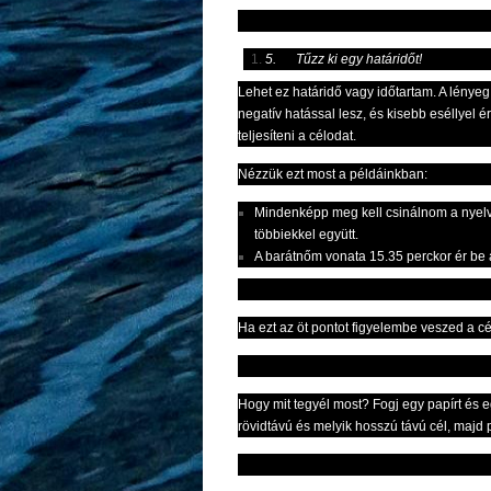
5.
Tűzz ki egy határidőt!
Lehet ez határidő vagy időtartam. A lényeg
negatív hatással lesz, és kisebb eséllyel 
teljesíteni a célodat.
Nézzük ezt most a példáinkban:
Mindenképp meg kell csinálnom a nyelvv
többiekkel együtt.
A barátnőm vonata 15.35 perckor ér be a
Ha ezt az öt pontot figyelembe veszed a cé
Hogy mit tegyél most? Fogj egy papírt és e
rövidtávú és melyik hosszú távú cél, majd 