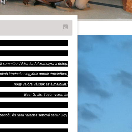
 semmibe. Akkor fordul komolyra a dolog,
onkrét lépéseket tegyünk annak érdekében,
hogy valóra váltsuk az álmainkat.”
Bear Grylls: Tűzön-vízen át!
kezedből, és nem haladsz sehová sem? Úgy