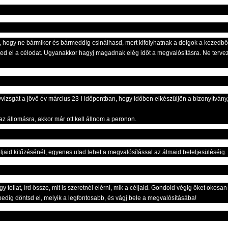
, hogy ne bármikor és bármeddig csinálhasd, mert kifolyhatnak a dolgok a kezedből,
éred el a célodat. Ugyanakkor hagyj magadnak elég időt a megvalósításra. Ne tervezz
izsgát a jövő év március 23-i időpontban, hogy időben elkészüljön a bizonyítvány
z állomásra, akkor már ott kell állnom a peronon.
ljaid kitűzésénél, egyenes utad lehet a megvalósítással az álmaid beteljesüléséig.
gy tollat, írd össze, mit is szeretnél elérni, mik a céljaid. Gondold végig őket oko
pedig döntsd el, melyik a legfontosabb, és vágj bele a megvalósításába!