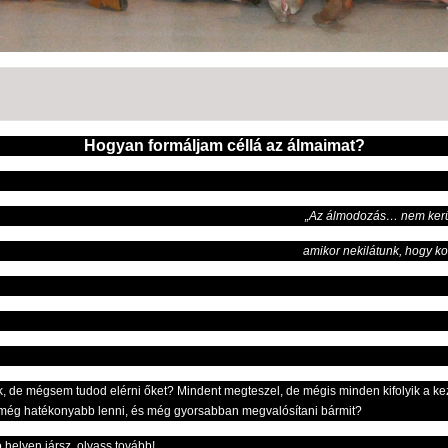
Hogyan formáljam céllá az álmaimat?
„Az álmodozás… nem kerül
amikor nekilátunk, hogy k
k, de mégsem tudod elérni őket? Mindent megteszel, de mégis minden kifolyik a 
él még hatékonyabb lenni, és még gyorsabban megvalósítani bármit?
 helyen jársz, olvass tovább!