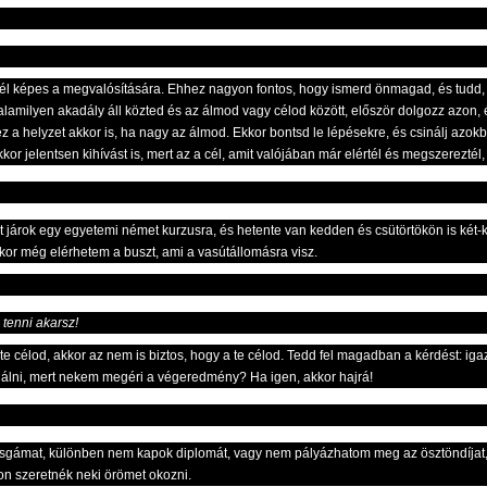
egyél képes a megvalósítására. Ehhez nagyon fontos, hogy ismerd önmagad, és tudd
lamilyen akadály áll közted és az álmod vagy célod között, először dolgozz azon, é
z a helyzet akkor is, ha nagy az álmod. Ekkor bontsd le lépésekre, és csinálj azok
or jelentsen kihívást is, mert az a cél, amit valójában már elértél és megszereztél
járok egy egyetemi német kurzusra, és hetente van kedden és csütörtökön is két-k
or még elérhetem a buszt, ami a vasútállomásra visz.
 tenni akarsz!
e célod, akkor az nem is biztos, hogy a te célod. Tedd fel magadban a kérdést: ig
inálni, mert nekem megéri a végeredmény? Ha igen, akkor hajrá!
gámat, különben nem kapok diplomát, vagy nem pályázhatom meg az ösztöndíjat,
on szeretnék neki örömet okozni.