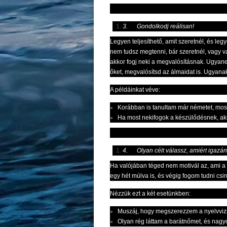
3.
Gondolkodj reálisan!
Legyen teljesíthető, amit szeretnél, és l
nem tudsz megtenni, bár szeretnél, vagy va
akkor fogj neki a megvalósításnak. Ugyane
őket, megvalósítsd az álmaidat is. Ugyanakk
A példáinkat véve:
Korábban is tanultam már németet, most 
Ha most nekifogok a készülődésnek, akk
4.
Olyan célt válassz, amiért igazán
Ha valójában téged nem motivál az, ami a t
egy hét múlva is, és végig fogom tudni cs
Nézzük ezt a két esetünkben:
Muszáj, hogy megszerezzem a nyelvvizs
Olyan rég láttam a barátnőmet, és nagy