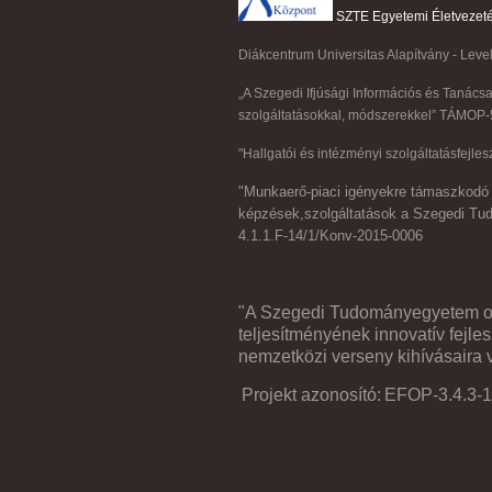
SZTE Egyetemi Életvezet
Diákcentrum Universitas Alapítvány - Lev
„A Szegedi Ifjúsági Információs és Tanácsad
szolgáltatásokkal, módszerekkel” TÁMOP-
"Hallgatói és intézményi szolgáltatásfe
"Munkaerő-piaci igényekre támaszkodó g
képzések,szolgáltatások a Szegedi T
4.1.1.F-14/1/Konv-2015-0006
"A Szegedi Tudományegyetem okt
teljesítményének innovatív fejle
nemzetközi verseny kihívásaira 
Projekt azonosító:
EFOP-3.4.3-