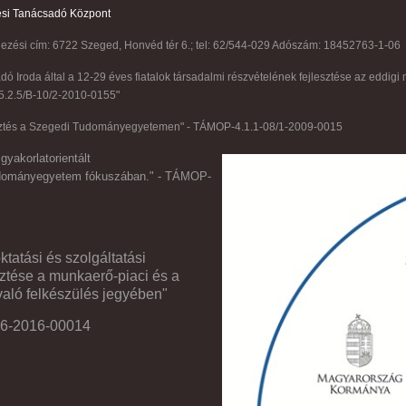
ési Tanácsadó Központ
elezési cím: 6722 Szeged, Honvéd tér 6.; tel: 62/544-029 Adószám: 18452763-1-06
ó Iroda által a 12-29 éves fiatalok társadalmi részvételének fejlesztése az eddigi 
5.2.5/B-10/2-2010-0155"
jlesztés a Szegedi Tudományegyetemen" - TÁMOP-4.1.1-08/1-2009-0015
yakorlatorientált
udományegyetem fókuszában." - TÁMOP-
atási és szolgáltatási
sztése a munkaerő-piaci és a
való felkészülés jegyében"
16-2016-00014