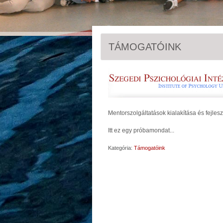
TÁMOGATÓINK
Mentorszolgáltatások kialakítása és fej
Itt ez egy próbamondat...
Kategória:
Támogatóink